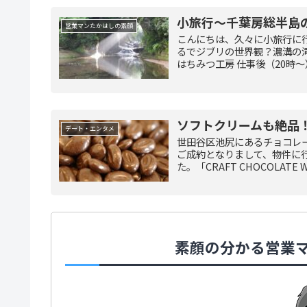
小旅行～千葉房総半島
営業マンたかはしの素顔
こんにちは、久々に小旅行に行
るでジブリの世界観？濃溝の滝
はちみつ工房 仕事後（20時～）
ソフトクリームも絶品
デート・エンタメ
世田谷区池尻にあるチョコレ
ご成約となりまして、物件に
た。「CRAFT CHOCOLATE 
素顔の分かる営業