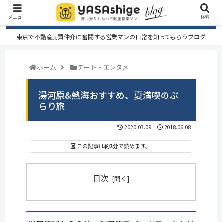
メニュー
検索
東京で不動産売買仲介に奮闘する営業マンの日常を知ってもらうブログ
ホーム
デート・エンタメ
湯河原&熱海おすすめ、夏満喫のぶ
らり旅
2020.03.09
2018.06.08
この記事は
約2分
で読めます。
目次