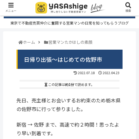
メニュー
検索
東京で不動産売買仲介に奮闘する営業マンの日常を知ってもらうブログ
ホーム
営業マンたかはしの素顔
日帰り出張～はじめての佐野市
2022.07.18
2022.04.23
この記事は
約1分
で読めます。
先日、売主様とお会いするお約束のため栃木県
の佐野市に行って参りました。
新宿 → 佐野 まで、高速で約２時間！思ったよ
り早い到着です。