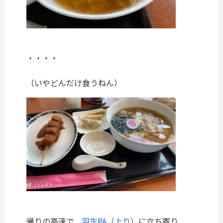
・・・・
（いやどんだけ食うねん）
帰りの高速で、
羽生PA（上り）
に立ち寄り